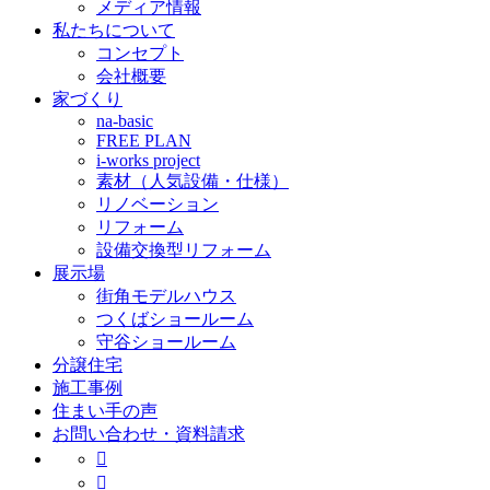
メディア情報
私たちについて
コンセプト
会社概要
家づくり
na-basic
FREE PLAN
i-works project
素材（人気設備・仕様）
リノベーション
リフォーム
設備交換型リフォーム
展示場
街角モデルハウス
つくばショールーム
守谷ショールーム
分譲住宅
施工事例
住まい手の声
お問い合わせ・資料請求

