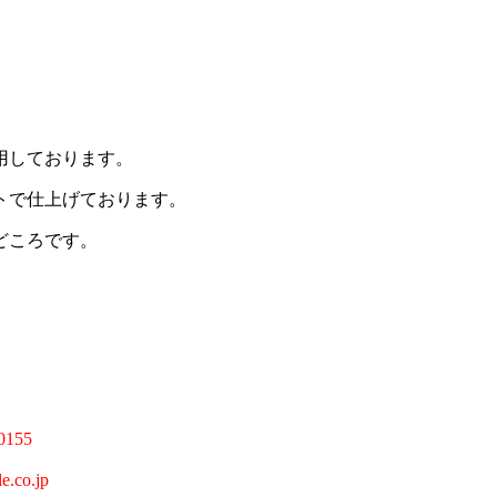
用しております。
トで仕上げております。
どころです。
。
155
o.jp