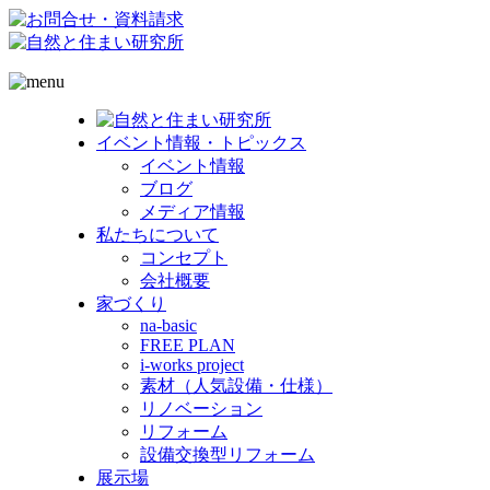
イベント情報・トピックス
イベント情報
ブログ
メディア情報
私たちについて
コンセプト
会社概要
家づくり
na-basic
FREE PLAN
i-works project
素材（人気設備・仕様）
リノベーション
リフォーム
設備交換型リフォーム
展示場