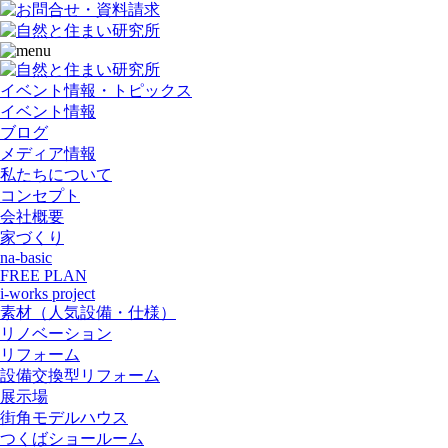
イベント情報・トピックス
イベント情報
ブログ
メディア情報
私たちについて
コンセプト
会社概要
家づくり
na-basic
FREE PLAN
i-works project
素材（人気設備・仕様）
リノベーション
リフォーム
設備交換型リフォーム
展示場
街角モデルハウス
つくばショールーム