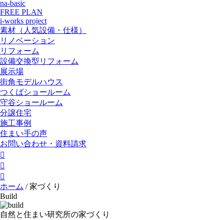
na-basic
FREE PLAN
i-works project
素材（人気設備・仕様）
リノベーション
リフォーム
設備交換型リフォーム
展示場
街角モデルハウス
つくばショールーム
守谷ショールーム
分譲住宅
施工事例
住まい手の声
お問い合わせ・資料請求



ホーム
/
家づくり
Build
自然と住まい研究所の家づくり