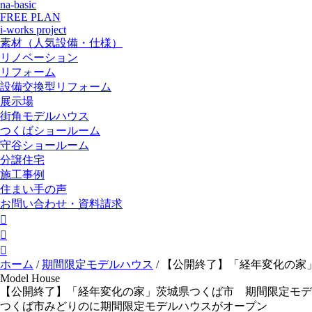
na-basic
FREE PLAN
i-works project
素材（人気設備・仕様）
リノベーション
リフォーム
設備交換型リフォーム
展示場
街角モデルハウス
つくばショールーム
守谷ショールーム
分譲住宅
施工事例
住まい手の声
お問い合わせ・資料請求



ホーム
/
期間限定モデルハウス
/
【公開終了】「経年変化の家」
Model House
【公開終了】「経年変化の家」茨城県つくば市 期間限定モデルハ
つくば市みどりのに期間限定モデルハウスがオープン