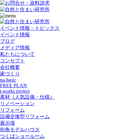
イベント情報・トピックス
イベント情報
ブログ
メディア情報
私たちについて
コンセプト
会社概要
家づくり
na-basic
FREE PLAN
i-works project
素材（人気設備・仕様）
リノベーション
リフォーム
設備交換型リフォーム
展示場
街角モデルハウス
つくばショールーム