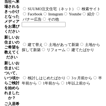
当社へ来
場される
SUUMO注文住宅（ネット）
検索サイト
きっかけ
Facebook
Instagram
Youtube
紹介
となった
バナー広告
その他
メディア
をお選び
ください
新しいお
住まいの
建て替え
土地があって新築
土地から
ご希望を
探して新築
リフォーム
建てたばかり
教えてく
ださい
新しいお
住まいに
ついて、
いつ頃か
検討しはじめたばかり
3ヶ月前から
半
らご検討
年前から
1年前から
1年以上前から
を始めら
れました
か？
ご入居希