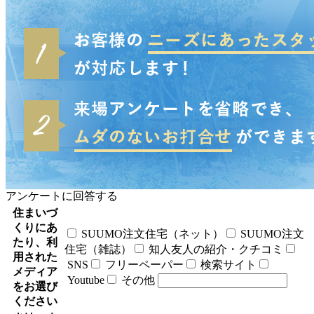
アンケートに回答する
住まいづ
くりにあ
SUUMO注文住宅（ネット）
SUUMO注文
たり、利
住宅（雑誌）
知人友人の紹介・クチコミ
用された
SNS
フリーペーパー
検索サイト
メディア
Youtube
その他
をお選び
ください