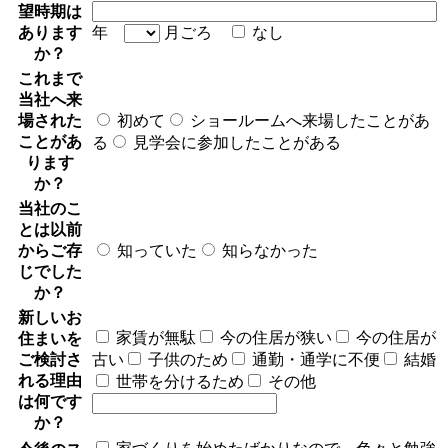
望時期は
あります
年
月ごろ
なし
か？
これまで
当社へ来
場された
初めて
ショールームへ来場したことがあ
ことがあ
る
見学会に参加したことがある
ります
か？
当社のこ
とは以前
からご存
知っていた
知らなかった
じでした
か？
新しいお
家賃が無駄
今の住居が狭い
今の住居が
住まいを
ご検討さ
古い
子供のため
通勤・通学に不便
結婚
れる理由
世帯を分けるため
その他
は何です
か？