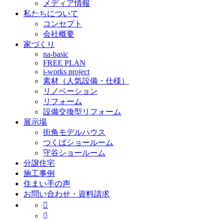
メディア情報
私たちについて
コンセプト
会社概要
家づくり
na-basic
FREE PLAN
i-works project
素材（人気設備・仕様）
リノベーション
リフォーム
設備交換型リフォーム
展示場
街角モデルハウス
つくばショールーム
守谷ショールーム
分譲住宅
施工事例
住まい手の声
お問い合わせ・資料請求

