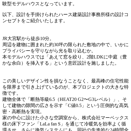
験型モデルハウスとなっています。
以下、設計を手掛けられたハース建築設計事務所様の設計コ
ンセプトをご紹介いたします。
JR大宮駅から徒歩10分。
周辺を建物に囲まれた約30坪の限られた敷地の中で、いかに
プライバシーを守りながら光を取り込むか。
本モデルハウスでは「あえて窓を絞り、2階LDKに中庭（豊
かな余白）を挿入する」という意匠設計を施しました。
この美しいデザイン性を損なうことなく、最高峰の住宅性能
を限界まで引き上げているのが、本プロジェクトの大きな特
徴です。
建物全体で「断熱等級6.5（HEAT20 G2〜G3レベル）」、そ
して建物の隙間の広さを示す「C値0.5」という圧倒的な高気
密・高断熱を実現。
家の中心に設けた小さな空調室から、株式会社マーベックス
様の床下ファン「LaLa fan S」を通じて冷暖気を効率よく循
環させ、さらに換気システムにも、同社の先進的な24時間全