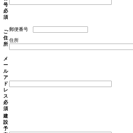
号
必
須
郵便番号
ご
住
住所
所
メ
ー
ル
ア
ド
レ
ス
必
須
建
設
予