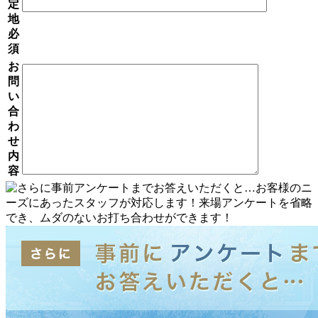
定
地
必
須
お
問
い
合
わ
せ
内
容