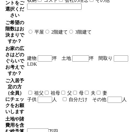
収納
コスト
会社の理念
その他
ントをご
選択くだ
さい
ご希望の
階数はお
平屋
2階建て
3階建て
決まりで
すか？
お家の広
さはどの
建物
坪
土地
坪
間取り
ぐらいで
LDK
お考えで
すか？
ご入居予
定の方
（全員）
祖父
祖母
父
母
夫
妻
にチェッ
子供
人
自分だけ
その他
人
クをお願
いします
土地や諸
費用を含
む総予算
万円