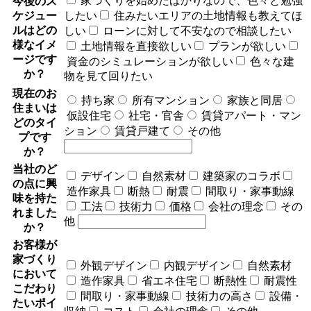
家づくりを始めたばかりなので、色々と勉強
今後のス
ケジュー
したい
住みたいエリアの土地情報も教えてほ
ルはどの
しい
ローンに対して不安なので相談したい
様なイメ
土地情報を直接欲しい
プランが欲しい
ージです
資金のシミュレーションが欲しい
色々な建
か？
物を見て回りたい
現在のお
持ち家
所有マンション
家族と同居
住まいは
仮設住宅
社宅・官舎
賃貸アパート・マン
どのタイ
ション
賃貸戸建て
その他
プです
か？
当社のど
デザイン
自然素材
建築家のコラボ
の点に興
造作家具
断熱
耐震
間取り・家事動線
味を持た
工法
技術力
価格
会社の理念
その
れました
他
か？
お客様が
家づくり
外観デザイン
内観デザイン
自然素材
において
造作家具
省エネ住宅
断熱性
耐震性
こだわり
間取り・家事動線
技術力の高さ
設備・
たいポイ