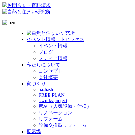
イベント情報・トピックス
イベント情報
ブログ
メディア情報
私たちについて
コンセプト
会社概要
家づくり
na-basic
FREE PLAN
i-works project
素材（人気設備・仕様）
リノベーション
リフォーム
設備交換型リフォーム
展示場