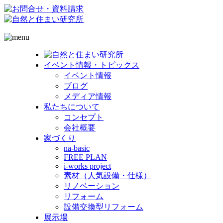
イベント情報・トピックス
イベント情報
ブログ
メディア情報
私たちについて
コンセプト
会社概要
家づくり
na-basic
FREE PLAN
i-works project
素材（人気設備・仕様）
リノベーション
リフォーム
設備交換型リフォーム
展示場