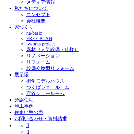
メディア情報
私たちについて
コンセプト
会社概要
家づくり
na-basic
FREE PLAN
i-works project
素材（人気設備・仕様）
リノベーション
リフォーム
設備交換型リフォーム
展示場
街角モデルハウス
つくばショールーム
守谷ショールーム
分譲住宅
施工事例
住まい手の声
お問い合わせ・資料請求

