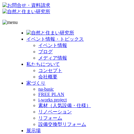
イベント情報・トピックス
イベント情報
ブログ
メディア情報
私たちについて
コンセプト
会社概要
家づくり
na-basic
FREE PLAN
i-works project
素材（人気設備・仕様）
リノベーション
リフォーム
設備交換型リフォーム
展示場